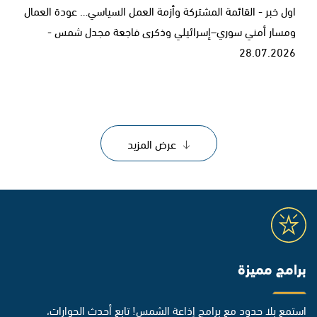
اول خبر - القائمة المشتركة وأزمة العمل السياسي… عودة العمال
ومسار أمني سوري–إسرائيلي وذكرى فاجعة مجدل شمس -
28.07.2026
عرض المزيد
برامج مميزة
استمع بلا حدود مع برامج إذاعة الشمس! تابع أحدث الحوارات،