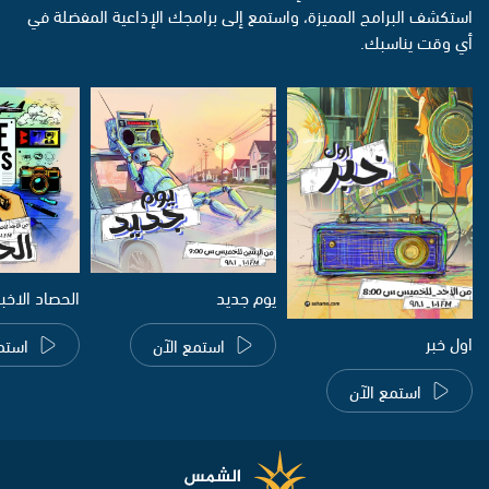
استكشف البرامج المميزة، واستمع إلى برامجك الإذاعية المفضلة في
أي وقت يناسبك.
يوم جديد
الحصاد الاخب
اول خبر
استمع الآن
استم
استمع الآن