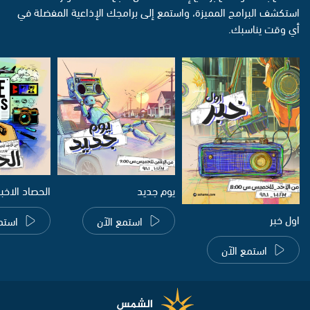
استكشف البرامج المميزة، واستمع إلى برامجك الإذاعية المفضلة في
أي وقت يناسبك.
يوم جديد
الحصاد الاخب
اول خبر
استمع الآن
استم
استمع الآن