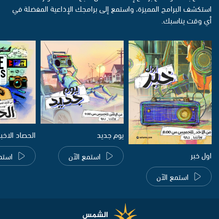
استكشف البرامج المميزة، واستمع إلى برامجك الإذاعية المفضلة في
أي وقت يناسبك.
يوم جديد
الحصاد الاخب
اول خبر
استمع الآن
استم
استمع الآن