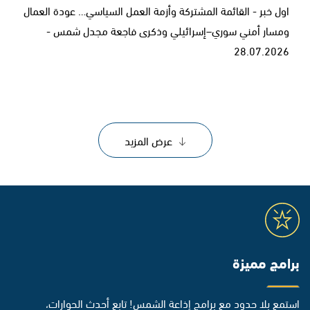
اول خبر - القائمة المشتركة وأزمة العمل السياسي… عودة العمال
ومسار أمني سوري–إسرائيلي وذكرى فاجعة مجدل شمس -
28.07.2026
عرض المزيد
برامج مميزة
استمع بلا حدود مع برامج إذاعة الشمس! تابع أحدث الحوارات،