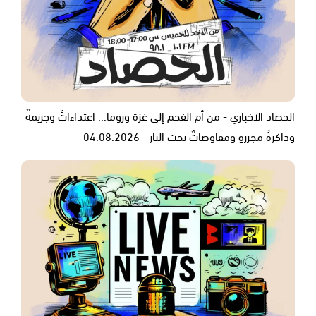
الحصاد الاخباري - من أم الفحم إلى غزة وروما... اعتداءاتٌ وجريمةٌ
وذاكرةُ مجزرةٍ ومفاوضاتٌ تحت النار - 04.08.2026