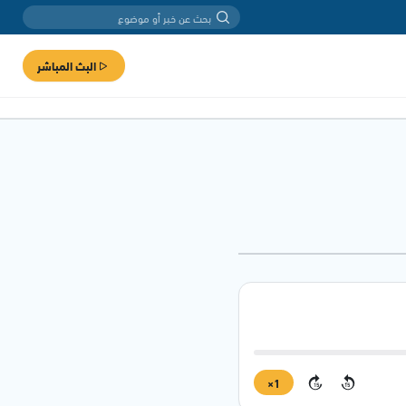
البث المباشر
1×
15
15