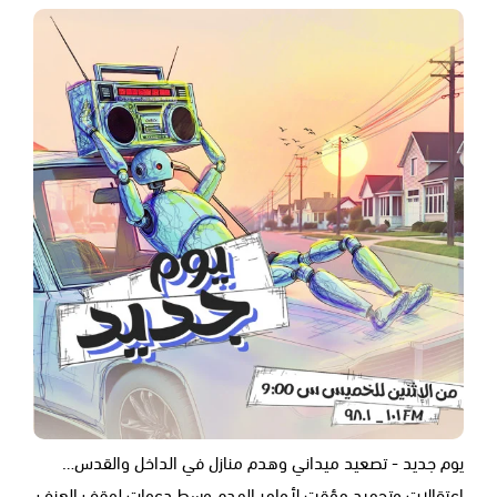
يوم جديد - تصعيد ميداني وهدم منازل في الداخل والقدس…
اعتقالات وتجميد مؤقت لأوامر الهدم وسط دعوات لوقف العنف