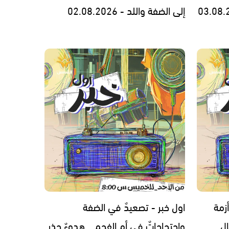
إلى الضفة واللد - 02.08.2026
زمة
اول خبر - تصعيدٌ في الضفة
ل
واحتجاجاتٌ في أم الفحم… هدوءٌ حذر