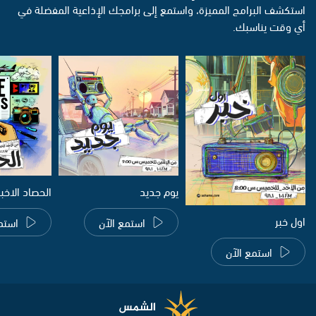
استكشف البرامج المميزة، واستمع إلى برامجك الإذاعية المفضلة في
أي وقت يناسبك.
يوم جديد
الحصاد الاخب
اول خبر
استمع الآن
استم
استمع الآن