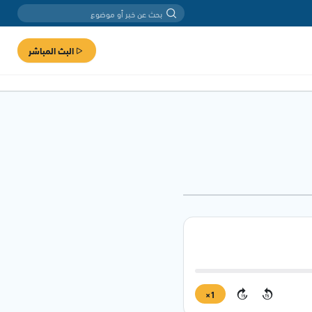
البث المباشر
1×
15
15