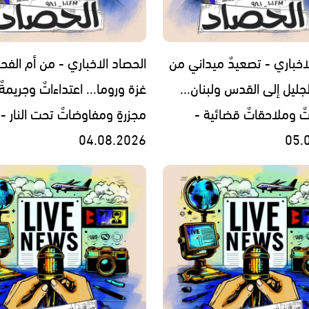
اخباري - تصعيدٌ ميداني من
الحصاد الاخباري - من أم الفح
جليل إلى القدس ولبنان...
غزة وروما... اعتداءاتٌ وجريمةٌ
تٌ وملاحقاتٌ قضائية -
مجزرةٍ ومفاوضاتٌ تحت النار -
04.08.2026
05.