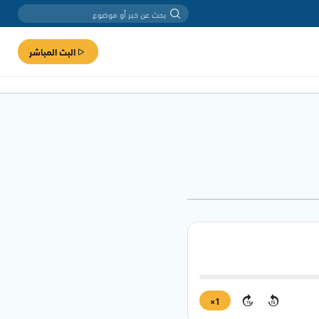
البث المباشر
1×
15
15