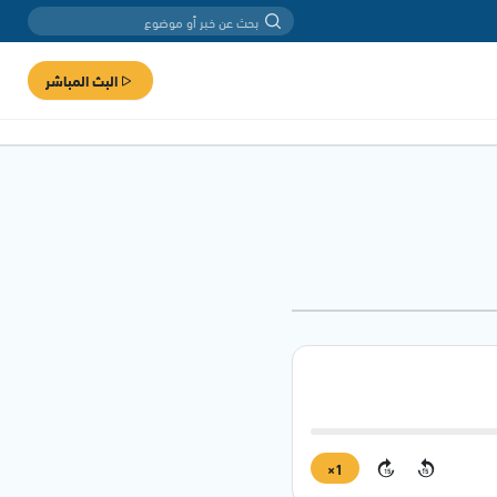
البث المباشر
1×
15
15