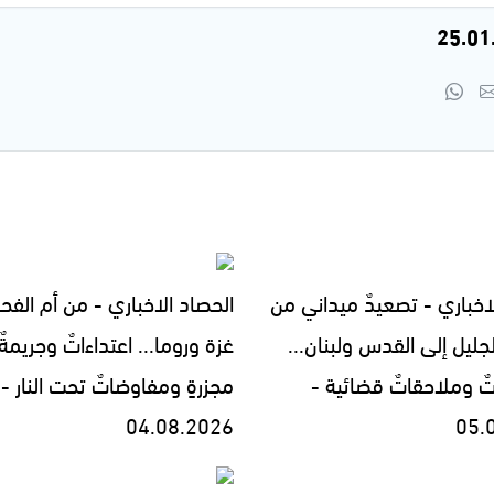
اخباري - تصعيدٌ ميداني من
الحصاد الاخباري - من أم الفح
جليل إلى القدس ولبنان...
غزة وروما... اعتداءاتٌ وجريمةٌ
تٌ وملاحقاتٌ قضائية -
مجزرةٍ ومفاوضاتٌ تحت النار -
04.08.2026
05.