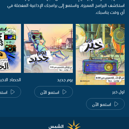
استكشف البرامج المميزة، واستمع إلى برامجك الإذاعية المفضلة في
أي وقت يناسبك.
يوم جديد
الحصاد الاخب
اول خبر
استمع الآن
استم
استمع الآن