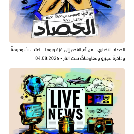
الحصاد الاخباري - من أم الفحم إلى غزة وروما... اعتداءاتٌ وجريمةٌ
وذاكرةُ مجزرةٍ ومفاوضاتٌ تحت النار - 04.08.2026