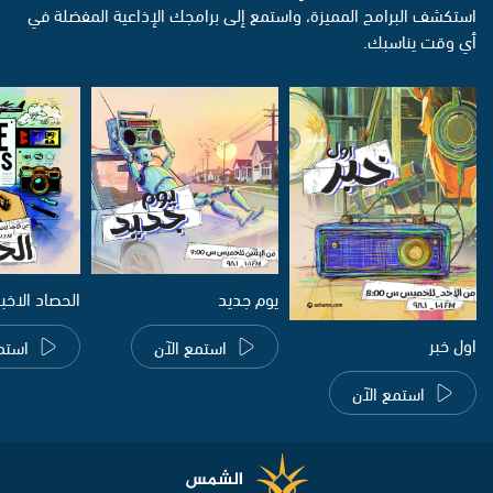
استكشف البرامج المميزة، واستمع إلى برامجك الإذاعية المفضلة في
أي وقت يناسبك.
يوم جديد
الحصاد الاخب
اول خبر
استمع الآن
استم
استمع الآن