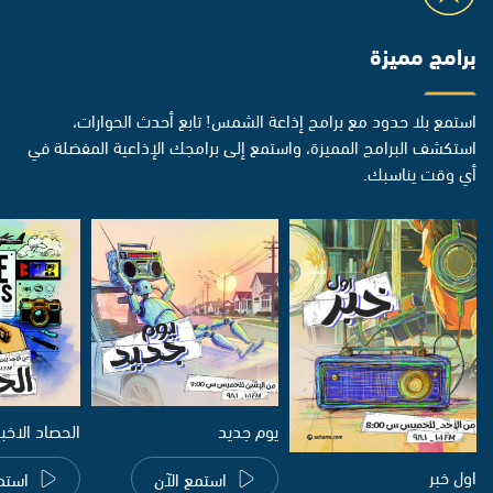
برامج مميزة
استمع بلا حدود مع برامج إذاعة الشمس! تابع أحدث الحوارات،
استكشف البرامج المميزة، واستمع إلى برامجك الإذاعية المفضلة في
أي وقت يناسبك.
يوم جديد
الحصاد الاخب
اول خبر
استمع الآن
استم