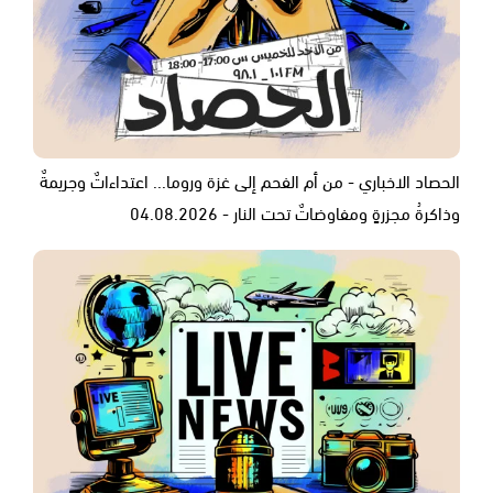
الحصاد الاخباري - من أم الفحم إلى غزة وروما... اعتداءاتٌ وجريمةٌ
وذاكرةُ مجزرةٍ ومفاوضاتٌ تحت النار - 04.08.2026