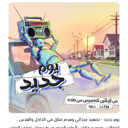
يوم جديد - تصعيد ميداني وهدم منازل في الداخل والقدس…
اعتقالات وتجميد مؤقت لأوامر الهدم وسط دعوات لوقف العنف