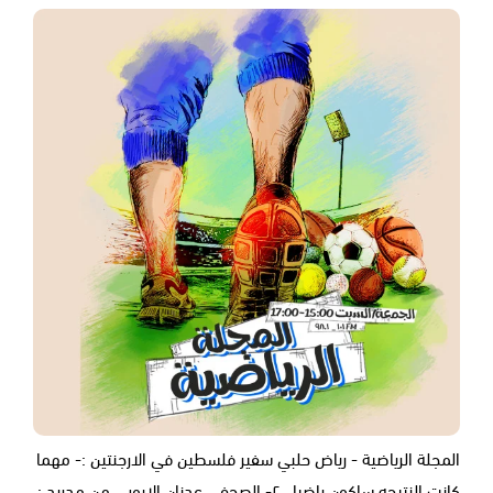
المجلة الرياضية - رياض حلبي سفير فلسطين في الارجنتين :- مهما
كانت النتيجه ساكون راضيا ..٢- الصحفي عدنان الايوبي من مدريد :