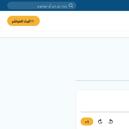
البث المباشر
1×
15
15