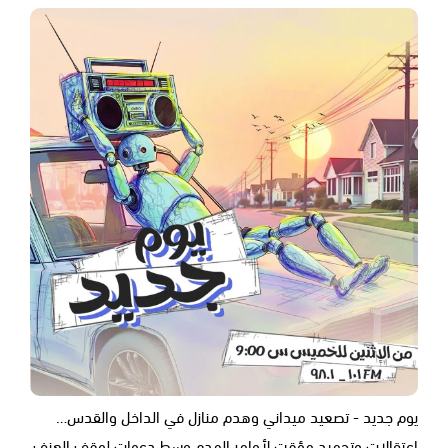
يوم جديد - تصعيد ميداني وهدم منازل في الداخل والقدس…
اعتقالات وتجميد مؤقت لأوامر الهدم وسط دعوات لوقف العنف