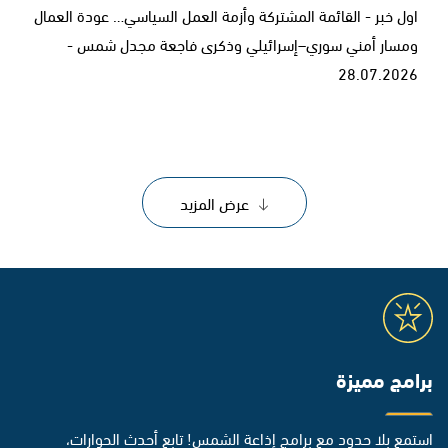
اول خبر - القائمة المشتركة وأزمة العمل السياسي… عودة العمال
ومسار أمني سوري–إسرائيلي وذكرى فاجعة مجدل شمس -
28.07.2026
عرض المزيد
برامج مميزة
استمع بلا حدود مع برامج إذاعة الشمس! تابع أحدث الحوارات،