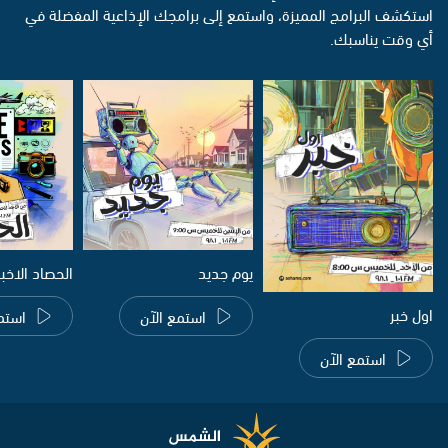
استكشف البرامج المميزة، واستمع إلى برامجك الإذاعية المفضلة في
أي وقت يناسبك.
يوم جديد
الحصاد الاخب
اول خبر
استمع الآن
استم
استمع الآن