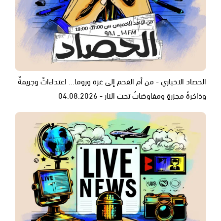
الحصاد الاخباري - من أم الفحم إلى غزة وروما... اعتداءاتٌ وجريمةٌ
وذاكرةُ مجزرةٍ ومفاوضاتٌ تحت النار - 04.08.2026