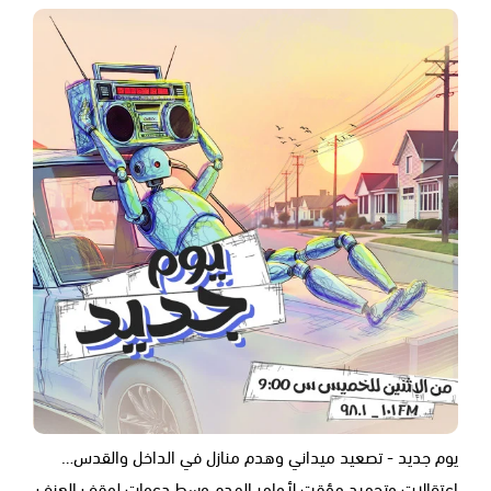
يوم جديد - تصعيد ميداني وهدم منازل في الداخل والقدس…
اعتقالات وتجميد مؤقت لأوامر الهدم وسط دعوات لوقف العنف