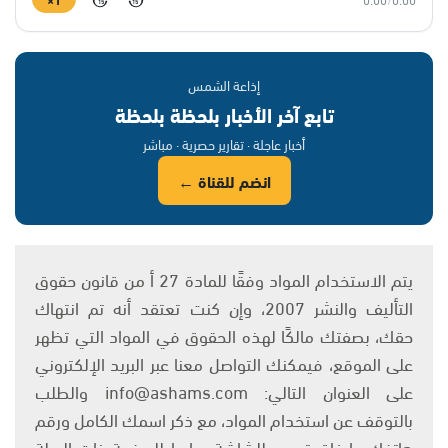
15
15
إذاعة الشمس
تابع آخر الأخبار بلحظة بلحظة
أخبار عاجلة · تقارير حصرية · مباشر
انضم للقناة ←
يتم الاستخدام المواد وفقًا للمادة 27 أ من قانون حقوق
التأليف والنشر 2007، وإن كنت تعتقد أنه تم انتهاك
حقك، بصفتك مالكًا لهذه الحقوق في المواد التي تظهر
على الموقع، فيمكنك التواصل معنا عبر البريد الإلكتروني
على العنوان التالي: info@ashams.com والطلب
بالتوقف عن استخدام المواد، مع ذكر اسمك الكامل ورقم
هاتفك وإرفاق تصوير للشاشة ورابط للصفحة ذات الصلة