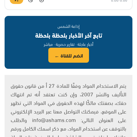
15
15
إذاعة الشمس
تابع آخر الأخبار بلحظة بلحظة
أخبار عاجلة · تقارير حصرية · مباشر
انضم للقناة ←
يتم الاستخدام المواد وفقًا للمادة 27 أ من قانون حقوق
التأليف والنشر 2007، وإن كنت تعتقد أنه تم انتهاك
حقك، بصفتك مالكًا لهذه الحقوق في المواد التي تظهر
على الموقع، فيمكنك التواصل معنا عبر البريد الإلكتروني
على العنوان التالي: info@ashams.com والطلب
بالتوقف عن استخدام المواد، مع ذكر اسمك الكامل ورقم
هاتفك وإرفاق تصوير للشاشة ورابط للصفحة ذات الصلة