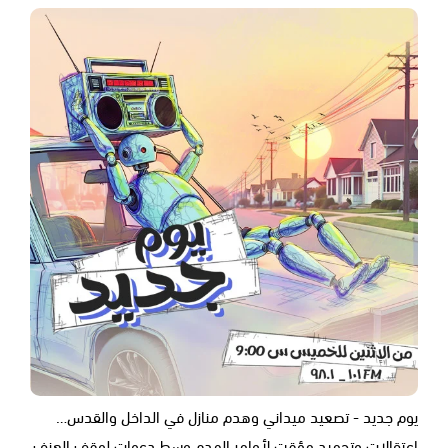
يوم جديد - تصعيد ميداني وهدم منازل في الداخل والقدس…
اعتقالات وتجميد مؤقت لأوامر الهدم وسط دعوات لوقف العنف