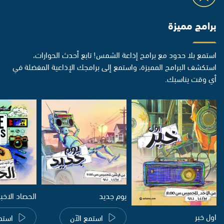
برامج مميزة
استمع بلا حدود مع برامج إذاعة الشمس! تابع أحدث الحوارات،
استكشف البرامج المميزة، واستمع إلى برامجك الإذاعية المفضلة في
أي وقت يناسبك.
يوم جديد
الحصاد الاخب
اول خبر
استمع الآن
استم