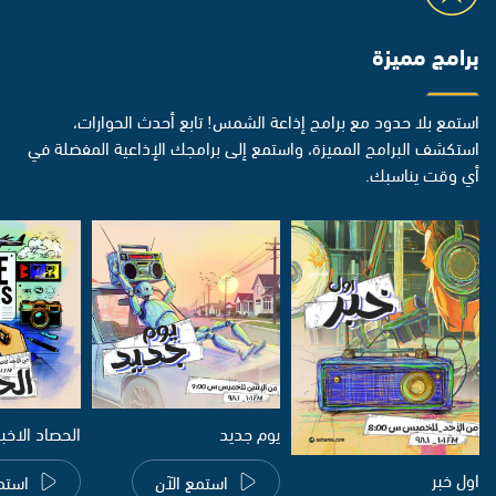
برامج مميزة
استمع بلا حدود مع برامج إذاعة الشمس! تابع أحدث الحوارات،
استكشف البرامج المميزة، واستمع إلى برامجك الإذاعية المفضلة في
أي وقت يناسبك.
يوم جديد
الحصاد الاخب
اول خبر
استمع الآن
استم