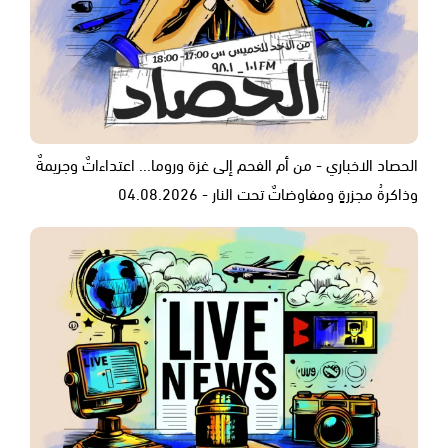
الحصاد الاخباري - من أم الفحم إلى غزة وروما... اعتداءاتٌ وجريمةٌ
وذاكرةُ مجزرةٍ ومفاوضاتٌ تحت النار - 04.08.2026