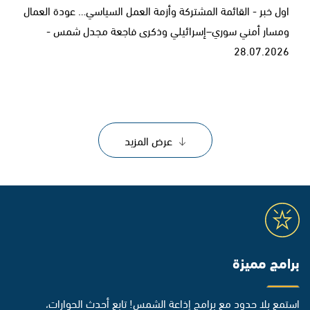
اول خبر - القائمة المشتركة وأزمة العمل السياسي… عودة العمال
ومسار أمني سوري–إسرائيلي وذكرى فاجعة مجدل شمس -
28.07.2026
عرض المزيد
برامج مميزة
استمع بلا حدود مع برامج إذاعة الشمس! تابع أحدث الحوارات،