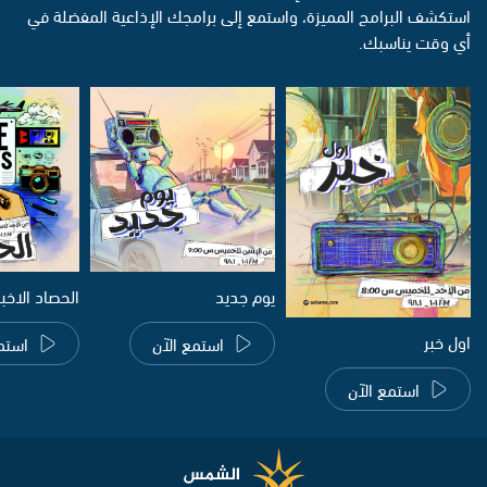
استكشف البرامج المميزة، واستمع إلى برامجك الإذاعية المفضلة في
أي وقت يناسبك.
يوم جديد
الحصاد الاخب
اول خبر
استمع الآن
استم
استمع الآن