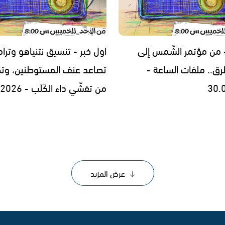
- من مؤتمر الشّمس إلى
اول خبر - تنسيق نتنياهو وترا
رق.. ملفات الساعة -
تصاعد عنف المستوطنين، وتح
30.
من تفشّي داء الكَلَب - 29.07.2026
عرض المزيد