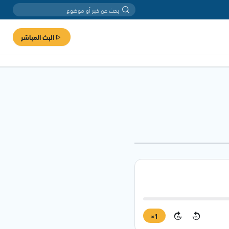
البث المباشر
1×
15
15