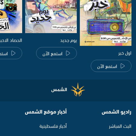
يوم جديد
الحصاد الاخب
اول خبر
استمع الآن
استم
استمع الآن
راديو الشمس
أخبار موقع الشمس
البث المباشر
أخبار فلسطينية