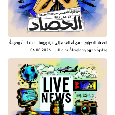
الحصاد الاخباري - من أم الفحم إلى غزة وروما... اعتداءاتٌ وجريمةٌ
وذاكرةُ مجزرةٍ ومفاوضاتٌ تحت النار - 04.08.2026