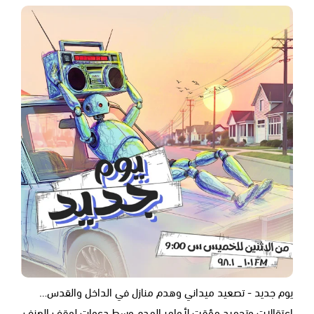
يوم جديد - تصعيد ميداني وهدم منازل في الداخل والقدس…
اعتقالات وتجميد مؤقت لأوامر الهدم وسط دعوات لوقف العنف