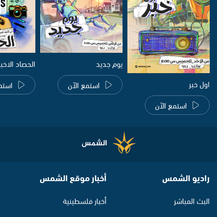
يوم جديد
الحصاد الاخب
اول خبر
استمع الآن
استم
استمع الآن
راديو الشمس
أخبار موقع الشمس
البث المباشر
أخبار فلسطينية