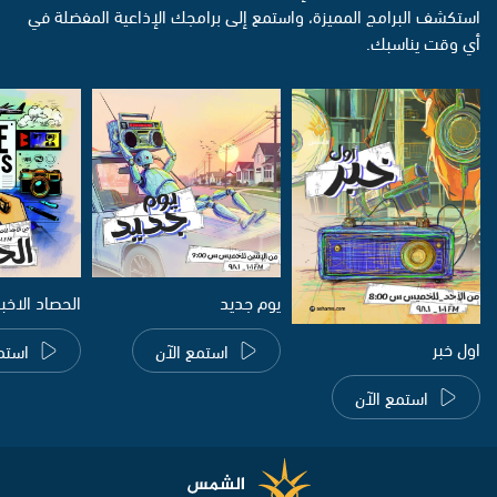
استكشف البرامج المميزة، واستمع إلى برامجك الإذاعية المفضلة في
أي وقت يناسبك.
يوم جديد
الحصاد الاخب
اول خبر
استمع الآن
استم
استمع الآن