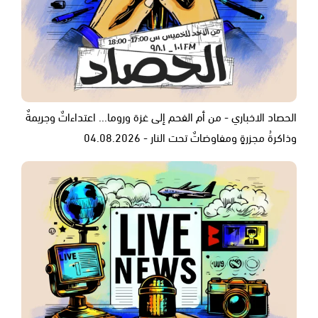
الحصاد الاخباري - من أم الفحم إلى غزة وروما... اعتداءاتٌ وجريمةٌ
وذاكرةُ مجزرةٍ ومفاوضاتٌ تحت النار - 04.08.2026