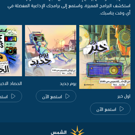
استكشف البرامج المميزة، واستمع إلى برامجك الإذاعية المفضلة في
أي وقت يناسبك.
يوم جديد
الحصاد الاخب
اول خبر
استمع الآن
استم
استمع الآن