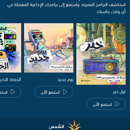
استكشف البرامج المميزة، واستمع إلى برامجك الإذاعية المفضلة في
أي وقت يناسبك.
يوم جديد
الحصاد الاخب
اول خبر
استمع الآن
استم
استمع الآن