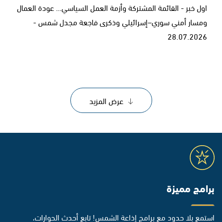
اول خبر - القائمة المشتركة وأزمة العمل السياسي… عودة العمال
ومسار أمني سوري–إسرائيلي وذكرى فاجعة مجدل شمس -
28.07.2026
عرض المزيد
برامج مميزة
استمع بلا حدود مع برامج إذاعة الشمس! تابع أحدث الحوارات،