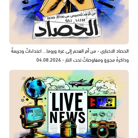
الحصاد الاخباري - من أم الفحم إلى غزة وروما... اعتداءاتٌ وجريمةٌ
وذاكرةُ مجزرةٍ ومفاوضاتٌ تحت النار - 04.08.2026