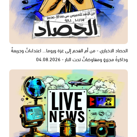
الحصاد الاخباري - من أم الفحم إلى غزة وروما... اعتداءاتٌ وجريمةٌ
وذاكرةُ مجزرةٍ ومفاوضاتٌ تحت النار - 04.08.2026