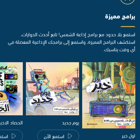
برامج مميزة
استمع بلا حدود مع برامج إذاعة الشمس! تابع أحدث الحوارات،
استكشف البرامج المميزة، واستمع إلى برامجك الإذاعية المفضلة في
أي وقت يناسبك.
يوم جديد
الحصاد الاخب
اول خبر
استمع الآن
استم