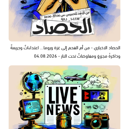
الحصاد الاخباري - من أم الفحم إلى غزة وروما... اعتداءاتٌ وجريمةٌ
وذاكرةُ مجزرةٍ ومفاوضاتٌ تحت النار - 04.08.2026