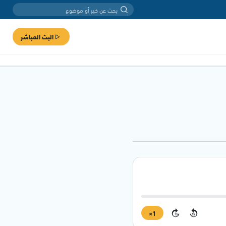
البث المباشر
1×
15
15