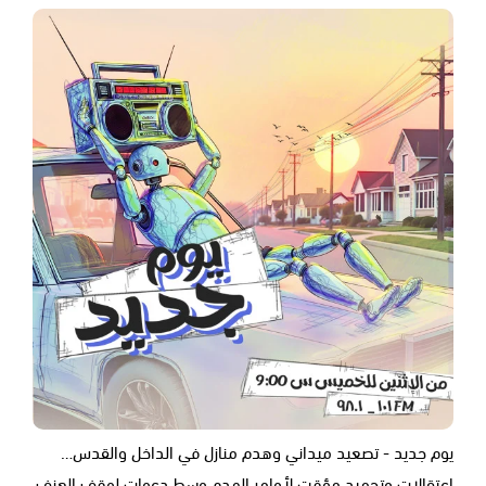
يوم جديد - تصعيد ميداني وهدم منازل في الداخل والقدس…
اعتقالات وتجميد مؤقت لأوامر الهدم وسط دعوات لوقف العنف