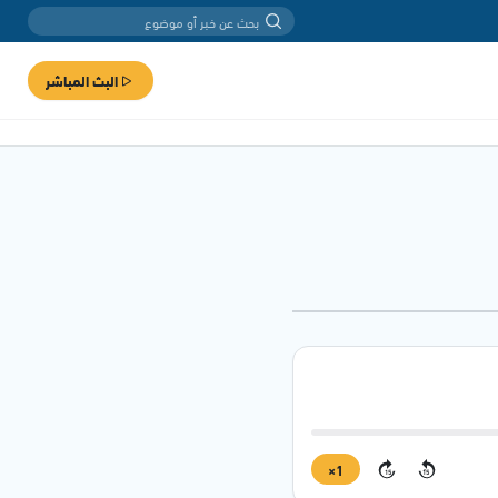
البث المباشر
1×
15
15