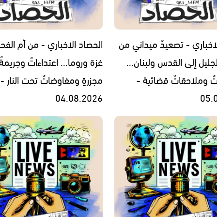
اخباري - تصعيدٌ ميداني من
الحصاد الاخباري - من أم الفح
جليل إلى القدس ولبنان...
غزة وروما... اعتداءاتٌ وجريمةٌ
تٌ وملاحقاتٌ قضائية -
مجزرةٍ ومفاوضاتٌ تحت النار -
04.08.2026
05.