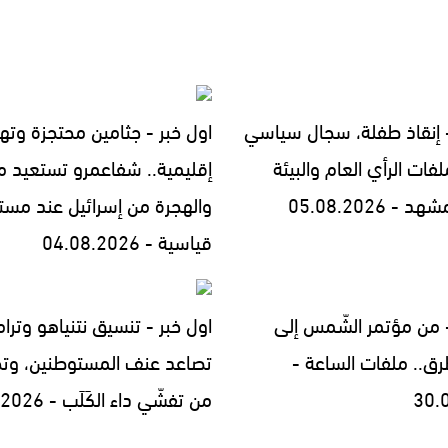
- إنقاذ طفلة، سجال سياسي
اول خبر - جثامين محتجزة وته
فات الرأي العام والبيئة
إقليمية.. شفاعمرو تستعيد مج
- 05.08.2026
والهجرة من إسرائيل عند مست
قياسية - 04.08.2026
- من مؤتمر الشّمس إلى
اول خبر - تنسيق نتنياهو وترا
رق.. ملفات الساعة -
تصاعد عنف المستوطنين، وتح
30.
من تفشّي داء الكَلَب - 29.07.2026