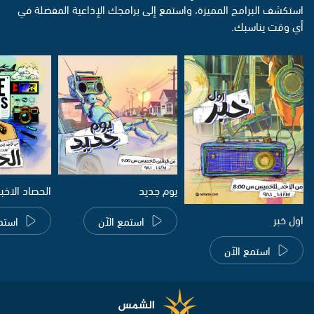
استكشف البرامج المميزة، واستمع إلى برامجك الإذاعية المفضلة في
أي وقت يناسبك.
يوم جديد
الحصاد الاخب
اول خبر
استمع الآن
استم
استمع الآن