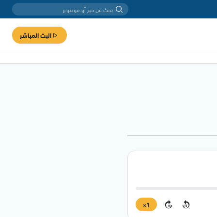
البث المباشر
1×
15
15